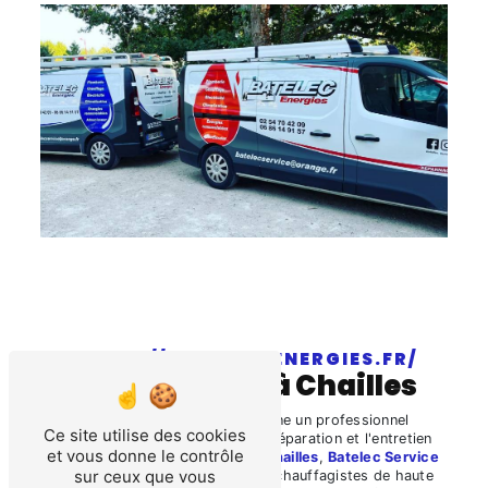
HTTPS://BATELEC-ENERGIES.FR/
chauffagiste à Chailles
Le terme
chauffagiste
désigne un professionnel
Ce site utilise des cookies
spécialisé dans l'installation, la réparation et l'entretien
et vous donne le contrôle
des systèmes de chauffage. À
Chailles
,
Batelec Service
sur ceux que vous
Artisanat
offre des services de chauffagistes de haute