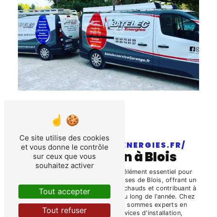
Ce site utilise des cookies
HTTPS://BATELEC-ENERGIES.FR/
et vous donne le contrôle
climatisation à Blois
sur ceux que vous
souhaitez activer
La
climatisation
est devenue un élément essentiel pour
de nombreux résidents et entreprises de Blois, offrant un
confort optimal pendant les mois chauds et contribuant à
Tout accepter
un environnement agréable tout au long de l'année. Chez
Batelec Service Artisanat, nous sommes experts en
Tout refuser
climatisation
, offrant des services d'installation,