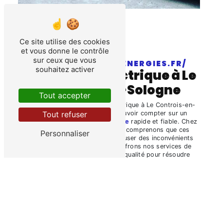
Ce site utilise des cookies
et vous donne le contrôle
sur ceux que vous
HTTPS://BATELEC-ENERGIES.FR/
souhaitez activer
dépannage électrique à Le
Controis-en-Sologne
Tout accepter
Lorsque survient une panne électrique à Le Controis-en-
Sologne, il est essentiel de pouvoir compter sur un
Tout refuser
service de
%dépannage électrique
rapide et fiable. Chez
Batelec Service Artisanat, nous comprenons que ces
Personnaliser
situations imprévues peuvent causer des inconvénients
majeurs. C'est pourquoi nous offrons nos services de
dépannage électrique de haute qualité pour résoudre
rapidement vos problèmes électriques.
Le
dépannage électrique
est un service critique, car il
s'agit de rétablir la sécurité et le fonctionnement de votre
système électrique. Chez Batelec Service Artisanat, nous
sommes fiers de notre équipe d'électriciens qualifiés et
expérimentés qui sont prêts à intervenir en cas d'urgence