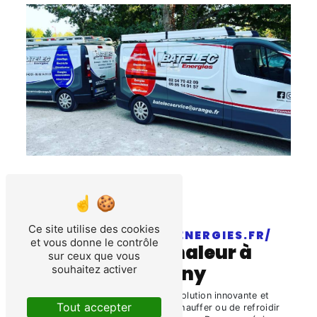
Ce site utilise des cookies
HTTPS://BATELEC-ENERGIES.FR/
et vous donne le contrôle
pompes à chaleur à
sur ceux que vous
Cheverny
souhaitez activer
La
pompe à chaleur
est une solution innovante et
Tout accepter
écoénergétique permettant de chauffer ou de refroidir