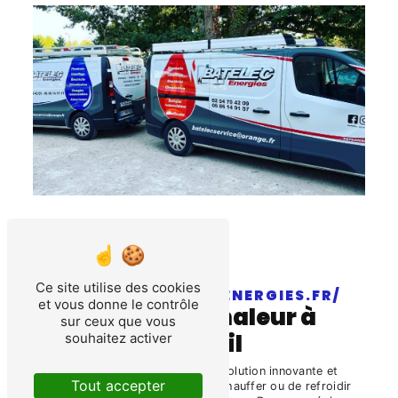
Ce site utilise des cookies
HTTPS://BATELEC-ENERGIES.FR/
et vous donne le contrôle
pompes à chaleur à
sur ceux que vous
Vineuil
souhaitez activer
La
pompe à chaleur
est une solution innovante et
Tout accepter
écoénergétique permettant de chauffer ou de refroidir