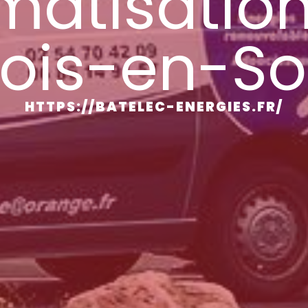
imatisation
ois-en-S
HTTPS://BATELEC-ENERGIES.FR/