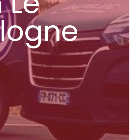
 Le
ologne