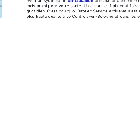
Avoir un système de
climatisation
efficace et bien entret
mais aussi pour votre santé. Un air pur et frais peut fair
quotidien. C'est pourquoi Batelec Service Artisanat s'est
plus haute qualité à Le Controis-en-Sologne et dans les e
Nos services de
climatisation
comprennent:
Installation:
Que vous construisiez une nouvel
système de
climatisation
à votre maison ou bu
bon équipement adapté à vos besoins et à vo
Entretien:
Comme tout autre appareil, votre
régulier pour fonctionner efficacement. Nos t
que votre climatiseur est toujours en parfait 
Réparation:
Si votre système de
climatisatio
correctement, vous pouvez compter sur Batele
rapide et efficace. Nous diagnostiquerons le p
confort de votre espace.
Nous comprenons que la
climatisation
est essentielle po
particulier pendant les périodes de forte chaleur. C'est 
rapides, efficaces et fiables à chaque fois. Notre équi
marques et de modèles, garantissant ainsi que votre sys
Avec Batelec Service Artisanat, vous bénéficiez non seule