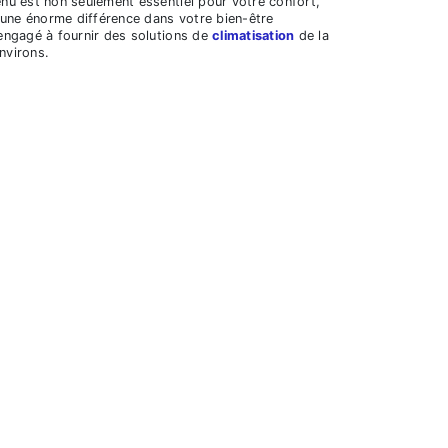
enu est non seulement essentiel pour votre confort,
e une énorme différence dans votre bien-être
 engagé à fournir des solutions de
climatisation
de la
nvirons.
le propriété ou que vous souhaitiez ajouter un
reau existant, nous vous aiderons à choisir le
tre budget.
 système de
climatisation
nécessite un entretien
echniciens formés et expérimentés s'assureront
état de fonctionnement.
n
tombe en panne ou ne fonctionne pas
c Service Artisanat pour une intervention
roblème et le résoudrons, garantissant ainsi le
ur les habitants de Le Controis-en-Sologne, en
pourquoi nous nous efforçons de fournir des services
pe est formée pour gérer une gamme complète de
tème est entre de bonnes mains.
ment de services de qualité, mais aussi de conseils