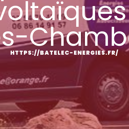
voltaïques
és-Chamb
HTTPS://BATELEC-ENERGIES.FR/