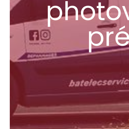
photo
pr