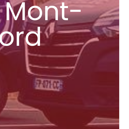
 Mont-
ord