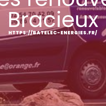
Bracieux
HTTPS://BATELEC-ENERGIES.FR/