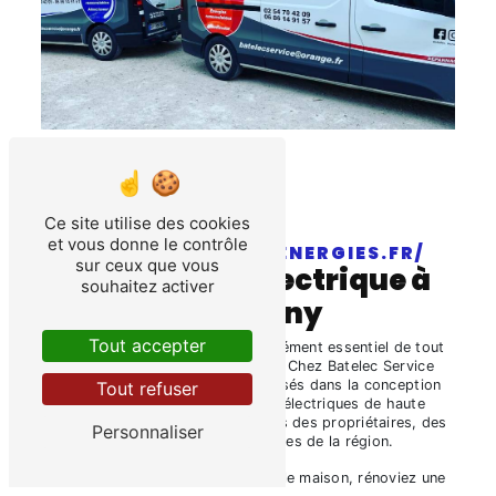
Ce site utilise des cookies
et vous donne le contrôle
HTTPS://BATELEC-ENERGIES.FR/
sur ceux que vous
installation électrique à
souhaitez activer
Cheverny
Tout accepter
L'
installation électrique
est un élément essentiel de tout
bâtiment à Cheverny et ailleurs. Chez Batelec Service
Artisanat, nous sommes spécialisés dans la conception
Tout refuser
et la réalisation d'installations électriques de haute
qualité pour répondre aux besoins des propriétaires, des
Personnaliser
entreprises et des industries de la région.
Que vous construisiez une nouvelle maison, rénoviez une