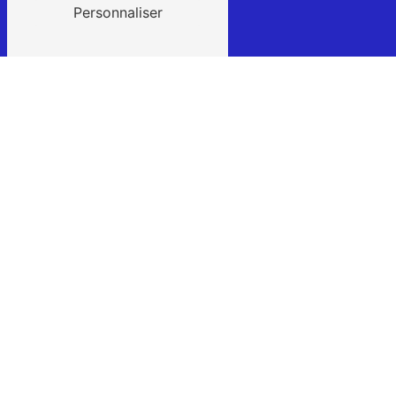
Personnaliser
Téléphone
02 54 70 42 09
E-mail
contact@batelec41.fr
N'hésitez pas à
nous contacter