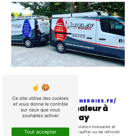
Ce site utilise des cookies
HTTPS://BATELEC-ENERGIES.FR/
et vous donne le contrôle
pompes à chaleur à
sur ceux que vous
Cormeray
souhaitez activer
La
pompe à chaleur
est une solution innovante et
Tout accepter
écoénergétique permettant de chauffer ou de refroidir