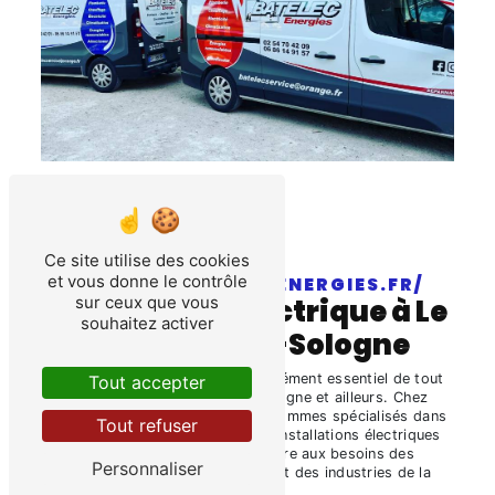
Ce site utilise des cookies
et vous donne le contrôle
HTTPS://BATELEC-ENERGIES.FR/
sur ceux que vous
installation électrique à Le
souhaitez activer
Controis-en-Sologne
L'
installation électrique
est un élément essentiel de tout
Tout accepter
bâtiment à Le Controis-en-Sologne et ailleurs. Chez
Batelec Service Artisanat, nous sommes spécialisés dans
Tout refuser
la conception et la réalisation d'installations électriques
de haute qualité pour répondre aux besoins des
Personnaliser
propriétaires, des entreprises et des industries de la
région.